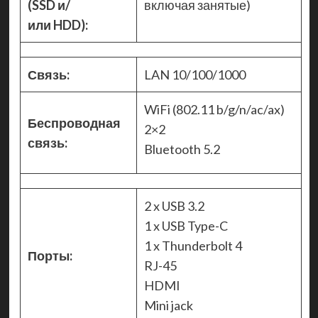
(SSD и/
включая занятые)
или HDD):
Связь:
LAN 10/100/1000
WiFi (802.11 b/g/n/ac/ax)
Беспроводная
2×2
связь:
Bluetooth 5.2
2 x USB 3.2
1 x USB Type-C
1 x Thunderbolt 4
Порты:
RJ-45
HDMI
Mini jack