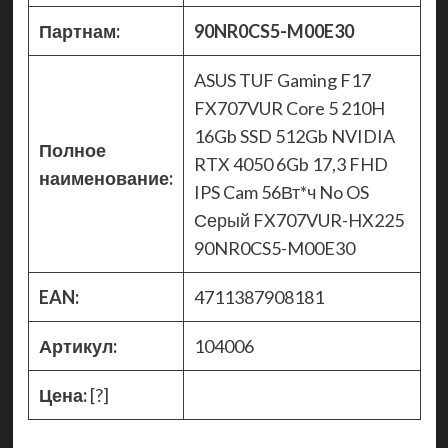
Партнам:
90NR0CS5-M00E30
ASUS TUF Gaming F17
FX707VUR Core 5 210H
16Gb SSD 512Gb NVIDIA
Полное
RTX 4050 6Gb 17,3 FHD
наименование:
IPS Cam 56Вт*ч No OS
Серый FX707VUR-HX225
90NR0CS5-M00E30
EAN:
4711387908181
Артикул:
104006
Цена:
[?]