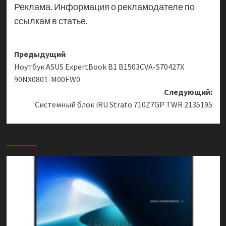
Реклама. Информация о рекламодателе по
ссылкам в статье.
Навигация
Предыдущий
Ноутбук ASUS ExpertBook B1 B1503CVA-S70427X
записи
90NX0801-M00EW0
Следующий:
Системный блок iRU Strato 710Z7GP TWR 2135195