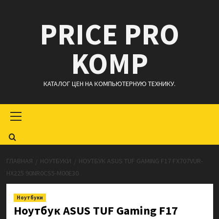
Перейти
PRICE PRO
к
содержимому
KOMP
КАТАЛОГ ЦЕН НА КОМПЬЮТЕРНУЮ ТЕХНИКУ.
Основное
меню
ГЛАВНАЯ
НОУТБУКИ
НОУТБУК ASUS TUF GAMING F17 FX707VUR-
HX225 90NR0CS5-M00E30
Ноутбуки
Ноутбук ASUS TUF Gaming F17