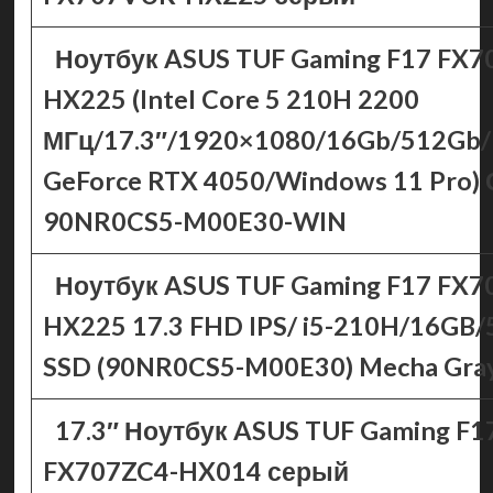
Ноутбук ASUS TUF Gaming F17 FX
HX225 (Intel Core 5 210H 2200
МГц/17.3″/1920×1080/16Gb/512Gb
GeForce RTX 4050/Windows 11 Pro)
90NR0CS5-M00E30-WIN
Ноутбук ASUS TUF Gaming F17 FX
HX225 17.3 FHD IPS/ i5-210H/16GB
SSD (90NR0CS5-M00E30) Mecha Gra
17.3″ Ноутбук ASUS TUF Gaming F1
FX707ZC4-HX014 серый