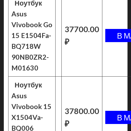
Ноутбук
Asus
Vivobook Go
37700.00
15 E1504Fa-
₽
BQ718W
90NB0ZR2-
M01630
Ноутбук
Asus
Vivobook 15
37800.00
X1504Va-
₽
BQ006