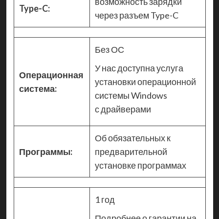
возможность зарядки
Type-C:
через разъем Type-C
Без ОС
У нас доступна услуга
Операционная
установки операционной
система:
системы Windows
с драйверами
Об обязательных к
Программы:
предварительной
установке программах
1 год
Подробнее о гарантии на