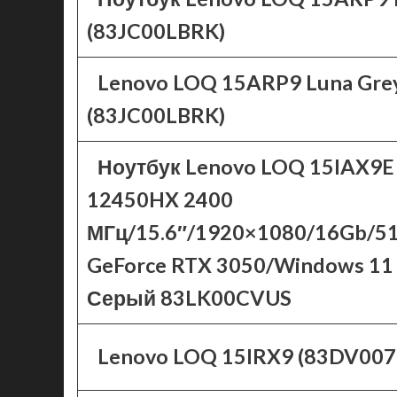
(83JC00LBRK)
Lenovo LOQ 15ARP9 Luna Gre
(83JC00LBRK)
Ноутбук Lenovo LOQ 15IAX9E (
12450HX 2400
МГц/15.6″/1920×1080/16Gb/5
GeForce RTX 3050/Windows 11
Серый 83LK00CVUS
Lenovo LOQ 15IRX9 (83DV007