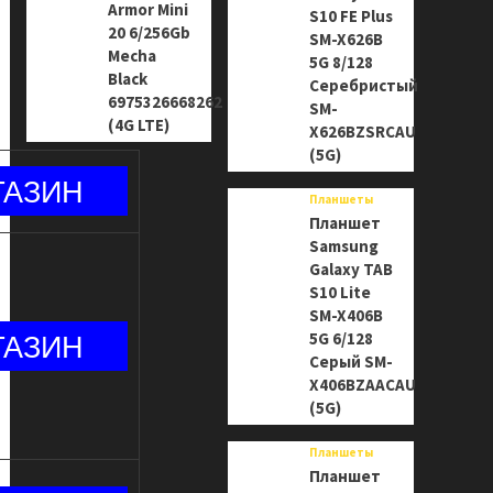
Armor Mini
S10 FE Plus
20 6/256Gb
SM-X626B
Mecha
5G 8/128
Black
Серебристый
6975326668262
SM-
(4G LTE)
X626BZSRCAU
(5G)
Планшеты
Планшет
Samsung
Galaxy TAB
S10 Lite
SM-X406B
5G 6/128
Серый SM-
X406BZAACAU
(5G)
Планшеты
Планшет