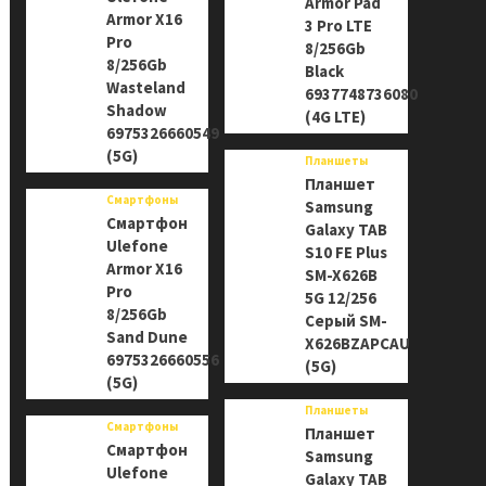
Armor Pad
Armor X16
3 Pro LTE
Pro
8/256Gb
8/256Gb
Black
Wasteland
6937748736080
Shadow
(4G LTE)
6975326660549
(5G)
Планшеты
Планшет
Смартфоны
Samsung
Смартфон
Galaxy TAB
Ulefone
S10 FE Plus
Armor X16
SM-X626B
Pro
5G 12/256
8/256Gb
Серый SM-
Sand Dune
X626BZAPCAU
6975326660556
(5G)
(5G)
Планшеты
Смартфоны
Планшет
Смартфон
Samsung
Ulefone
Galaxy TAB