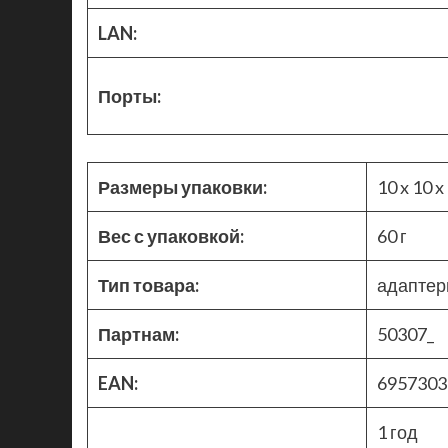
LAN:
Порты:
Размеры упаковки:
10 x 10 x
Вес с упаковкой:
60 г
Тип товара:
адапте
Партнам:
50307_
EAN:
6957303
1 год