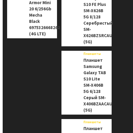
Armor Mini
S10 FE Plus
20 6/256Gb
SM-X626B
Mecha
5G 8/128
Black
Серебристый
6975326668262
SM-
(4G LTE)
X626BZSRCAU
(5G)
Планшеты
Планшет
Samsung
Galaxy TAB
S10 Lite
SM-X406B
5G 6/128
Серый SM-
X406BZAACAU
(5G)
Планшеты
Планшет