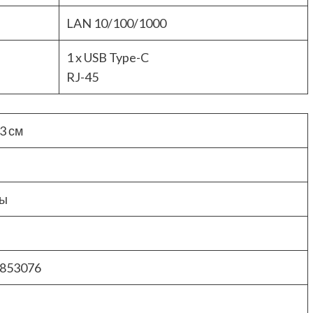
LAN 10/100/1000
1 x USB Type-C
RJ-45
 3 см
ры
853076