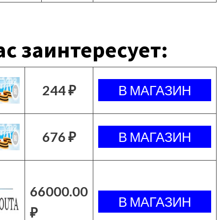
с заинтересует:
244 ₽
676 ₽
66000.00
₽