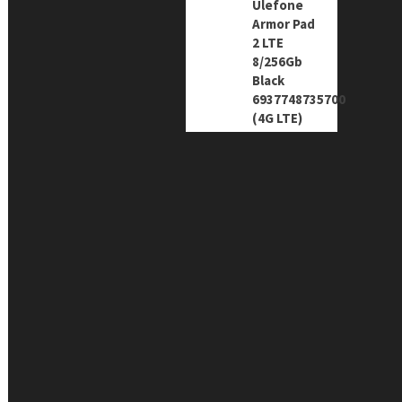
Ulefone
Armor Pad
2 LTE
8/256Gb
Black
6937748735700
(4G LTE)