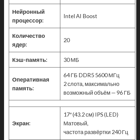
Нейронный
Intel AI Boost
процессор:
Количество
20
ядер:
Кэш-память:
30 МБ
64 ГБ DDR5 5600 МГц
Оперативная
2 слота, максимально
память:
возможный объём — 96 ГБ
17″ (43.2 см) IPS (LED)
Экран:
Матовый,
частота развёртки 240 Гц