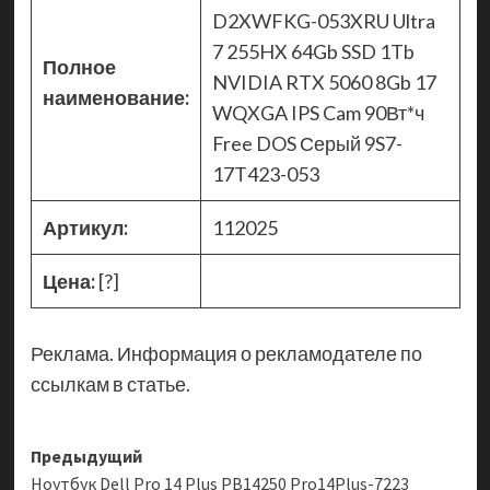
D2XWFKG-053XRU Ultra
7 255HX 64Gb SSD 1Tb
Полное
NVIDIA RTX 5060 8Gb 17
наименование:
WQXGA IPS Cam 90Вт*ч
Free DOS Серый 9S7-
17T423-053
Артикул:
112025
Цена:
[?]
Реклама. Информация о рекламодателе по
ссылкам в статье.
Навигация
Предыдущий
Ноутбук Dell Pro 14 Plus PB14250 Pro14Plus-7223