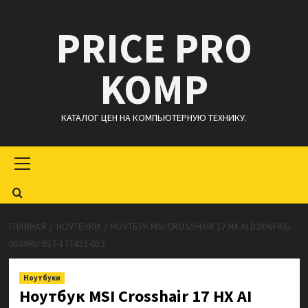
Перейти
PRICE PRO
к
содержимому
KOMP
КАТАЛОГ ЦЕН НА КОМПЬЮТЕРНУЮ ТЕХНИКУ.
Основное
меню
ГЛАВНАЯ
НОУТБУКИ
НОУТБУК MSI CROSSHAIR 17 HX AI D2XWFKG-
053XRU 9S7-17T423-053
Ноутбуки
Ноутбук MSI Crosshair 17 HX AI