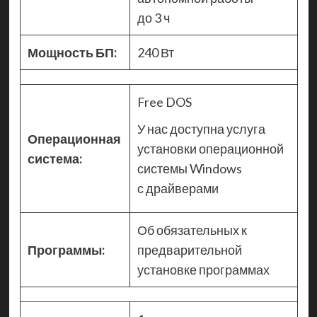
до 3 ч
Мощность БП:
240 Вт
Free DOS
У нас доступна услуга
Операционная
установки операционной
система:
системы Windows
с драйверами
Об обязательных к
Программы:
предварительной
установке программах