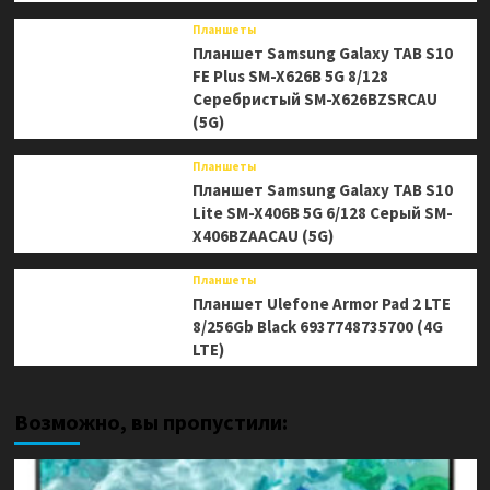
Планшеты
Планшет Samsung Galaxy TAB S10
FE Plus SM-X626B 5G 8/128
Серебристый SM-X626BZSRCAU
(5G)
Планшеты
Планшет Samsung Galaxy TAB S10
Lite SM-X406B 5G 6/128 Серый SM-
X406BZAACAU (5G)
Планшеты
Планшет Ulefone Armor Pad 2 LTE
8/256Gb Black 6937748735700 (4G
LTE)
Возможно, вы пропустили: