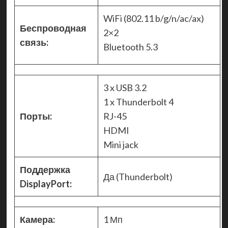
WiFi (802.11 b/g/n/ac/ax)
Беспроводная
2×2
связь:
Bluetooth 5.3
3 x USB 3.2
1 x Thunderbolt 4
Порты:
RJ-45
HDMI
Mini jack
Поддержка
Да (Thunderbolt)
DisplayPort:
Камера:
1 Мп