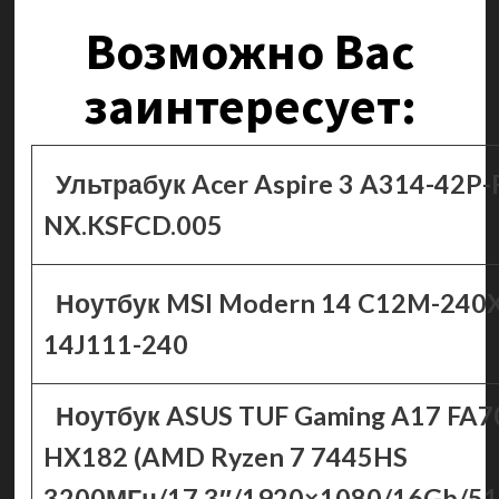
Возможно Вас
заинтересует:
Ультрабук Acer Aspire 3 A314-42P
NX.KSFCD.005
Ноутбук MSI Modern 14 C12M-240
14J111-240
Ноутбук ASUS TUF Gaming A17 FA
HX182 (AMD Ryzen 7 7445HS
3200МГц/17.3″/1920×1080/16Gb/5