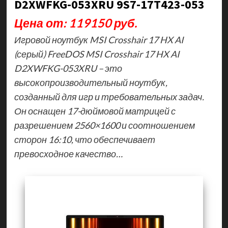
D2XWFKG-053XRU 9S7-17T423-053
Цена от: 119150 руб.
Игровой ноутбук MSI Crosshair 17 HX AI
(серый) FreeDOS MSI Crosshair 17 HX AI
D2XWFKG-053XRU – это
высокопроизводительный ноутбук,
созданный для игр и требовательных задач.
Он оснащен 17-дюймовой матрицей с
разрешением 2560×1600 и соотношением
сторон 16:10, что обеспечивает
превосходное качество…