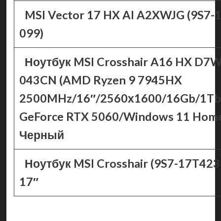
MSI Vector 17 HX AI A2XWJG (9S7-
099)
Ноутбук MSI Crosshair A16 HX D7
043CN (AMD Ryzen 9 7945HX
2500MHz/16″/2560х1600/16Gb/1Tb
GeForce RTX 5060/Windows 11 Hom
Черный
Ноутбук MSI Crosshair (9S7-17T423
17″