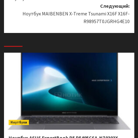
записи
Следующий:
Ноутбук MAIBENBEN X-Treme Tsunami X16F X16F-
R98957T0JGRHG4E10
Ноутбуки
Ноутбук ASUS ExpertBook P5 P5405CSA-NZ0303X