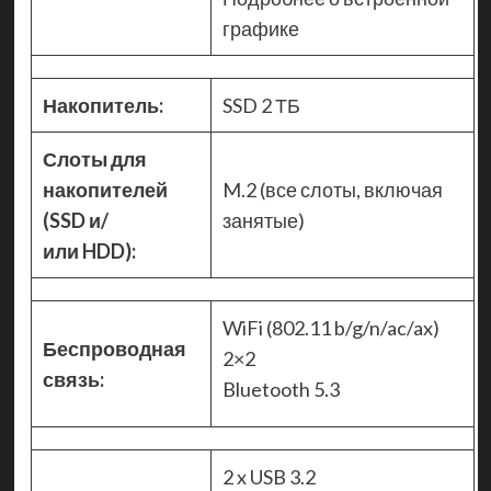
графике
Накопитель:
SSD 2 ТБ
Слоты для
накопителей
M.2 (все слоты, включая
(SSD и/
занятые)
или HDD):
WiFi (802.11 b/g/n/ac/ax)
Беспроводная
2×2
связь:
Bluetooth 5.3
2 x USB 3.2