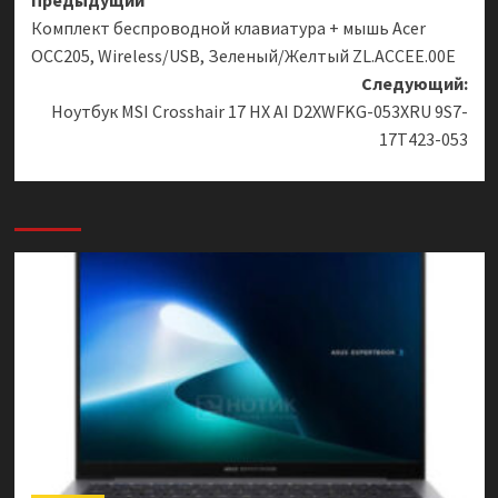
Навигация
Предыдущий
Комплект беспроводной клавиатура + мышь Acer
записи
OCC205, Wireless/USB, Зеленый/Желтый ZL.ACCEE.00E
Следующий:
Ноутбук MSI Crosshair 17 HX AI D2XWFKG-053XRU 9S7-
17T423-053