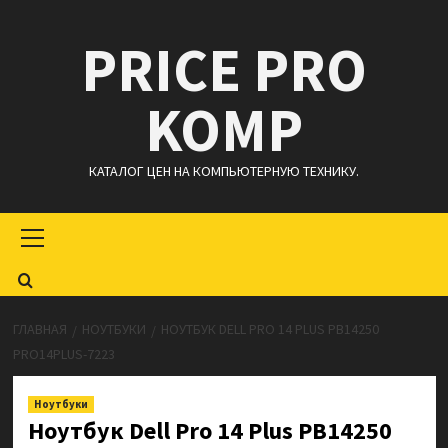
Перейти
PRICE PRO
к
содержимому
KOMP
КАТАЛОГ ЦЕН НА КОМПЬЮТЕРНУЮ ТЕХНИКУ.
Основное
меню
ГЛАВНАЯ
НОУТБУКИ
НОУТБУК DELL PRO 14 PLUS PB14250
PRO14PLUS-7223
Ноутбуки
Ноутбук Dell Pro 14 Plus PB14250