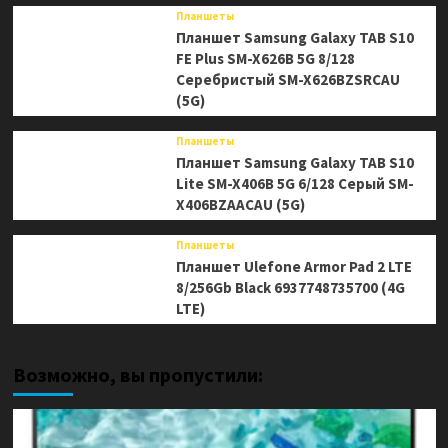
Планшеты
Планшет Samsung Galaxy TAB S10
FE Plus SM-X626B 5G 8/128
Серебристый SM-X626BZSRCAU
(5G)
Планшеты
Планшет Samsung Galaxy TAB S10
Lite SM-X406B 5G 6/128 Серый SM-
X406BZAACAU (5G)
Планшеты
Планшет Ulefone Armor Pad 2 LTE
8/256Gb Black 6937748735700 (4G
LTE)
Возможно, вы пропустили: