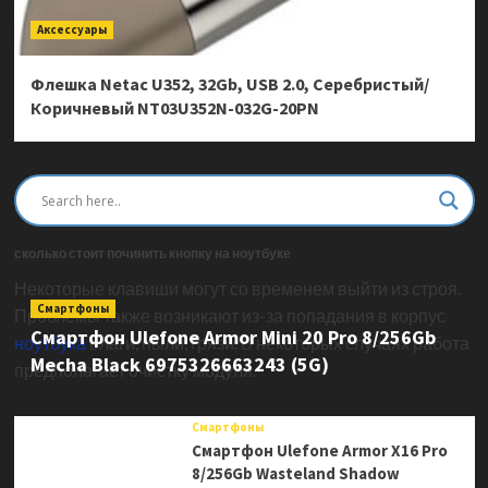
Аксессуары
Флешка Netac U352, 32Gb, USB 2.0, Серебристый/
Коричневый NT03U352N-032G-20PN
сколько стоит починить кнопку на ноутбуке
Некоторые клавиши могут со временем выйти из строя.
Смартфоны
Проблемы также возникают из-за попадания в корпус
Смартфон Ulefone Armor Mini 20 Pro 8/256Gb
ноутбука
влаги, пыли, грязи. В некоторых случаях работа
Mecha Black 6975326663243 (5G)
предполагает очистку модуля.
Смартфоны
Смартфон Ulefone Armor X16 Pro
8/256Gb Wasteland Shadow