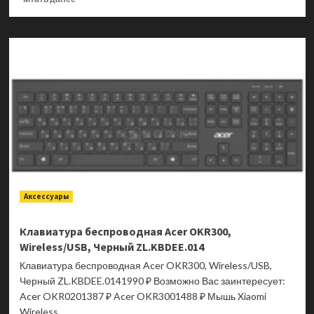
больше
о
Клавиатура
проводная
механическая
Acer
OKW302,
USB,
RGB,
Черный/
Серебристый
ZL.KBDCC.01C
Аксессуары
Клавиатура беспроводная Acer OKR300,
Wireless/USB, Черный ZL.KBDEE.014
Клавиатура беспроводная Acer OKR300, Wireless/USB,
Черный ZL.KBDEE.0141990 ₽ Возможно Вас заинтересует:
Acer OKR0201387 ₽ Acer OKR3001488 ₽ Мышь Xiaomi
Wireless...