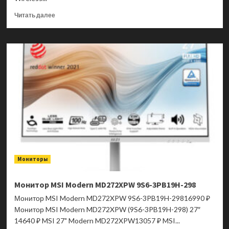
Прочитать
Читать далее
больше
о
Клавиатура
беспроводная
Acer
OKR300,
Wireless/USB,
Черный
ZL.KBDEE.014
Мониторы
Монитор MSI Modern MD272XPW 9S6-3PB19H-298
Монитор MSI Modern MD272XPW 9S6-3PB19H-29816990 ₽
Монитор MSI Modern MD272XPW (9S6-3PB19H-298) 27″
14640 ₽ MSI 27" Modern MD272XPW13057 ₽ MSI...