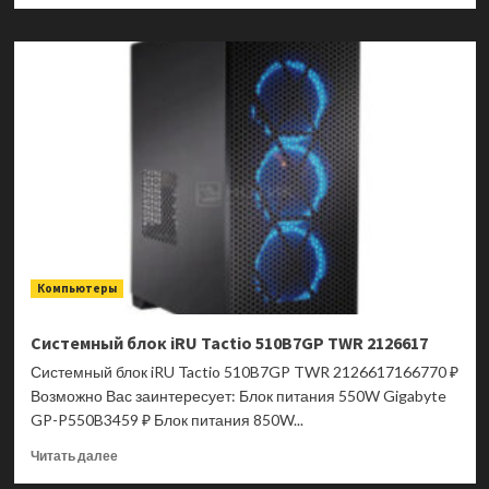
о
Системный
блок
iRU
Tactio
510B7GP
TWR
2146237
Компьютеры
Системный блок iRU Tactio 510B7GP TWR 2126617
Системный блок iRU Tactio 510B7GP TWR 2126617166770 ₽
Возможно Вас заинтересует: Блок питания 550W Gigabyte
GP-P550B3459 ₽ Блок питания 850W...
Прочитать
Читать далее
больше