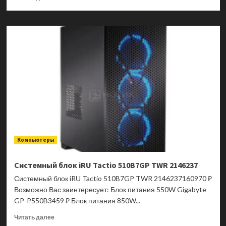
больше
о
Системный
блок
iRU
Tactio
510B7GP
TWR
2146240
Компьютеры
Системный блок iRU Tactio 510B7GP TWR 2146237
Системный блок iRU Tactio 510B7GP TWR 2146237160970 ₽
Возможно Вас заинтересует: Блок питания 550W Gigabyte
GP-P550B3459 ₽ Блок питания 850W...
Прочитать
Читать далее
больше