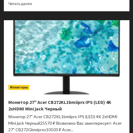
Прочитать
Читать далее
больше
о
Монитор
GIGABYTE
MO32U2
20VM0-
MO32U2BT-
1EKR
Мониторы
Монитор 27″ Acer CB272KL1bmiiprx IPS (LED) 4K
2xHDMI Mini jack Черный
Монитор 27" Acer CB272KL1bmiiprx IPS (LED) 4K 2xHDMI
Mini jack Черный25570 ₽ Возможно Вас заинтересует: Acer
27" CB272Gbmiprxv10103 ₽ Acer...