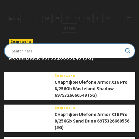
о
Системный
блок
Пагинация
Назад
1
…
26
27
28
29
30
31
32
…
77
iRU
Tactio
записей
Далее
510B7GP
TWR
Смартфоны
2126617
Смартфон Ulefone Armor Mini 20 Pro 8/256Gb
Mecha Black 6975326663243 (5G)
Смартфоны
Смартфон Ulefone Armor X16 Pro
8/256Gb Wasteland Shadow
6975326660549 (5G)
Смартфоны
Смартфон Ulefone Armor X16 Pro
8/256Gb Sand Dune 6975326660556
(5G)