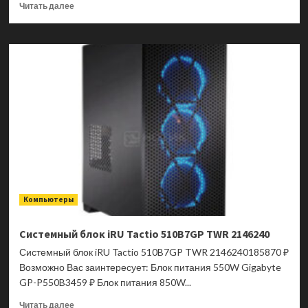
Прочитать
Читать далее
больше
о
Системный
блок
iRU
Tactio
510B7GP
TWR
2126630
Компьютеры
Системный блок iRU Tactio 510B7GP TWR 2146240
Системный блок iRU Tactio 510B7GP TWR 2146240185870 ₽
Возможно Вас заинтересует: Блок питания 550W Gigabyte
GP-P550B3459 ₽ Блок питания 850W...
Прочитать
Читать далее