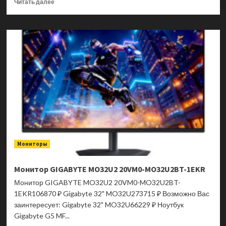
Прочитать
Читать далее
больше
о
Монитор
MSI
Modern
MD2412PW
9S6-
3PA59H-
096
Мониторы
Монитор GIGABYTE MO32U2 20VM0-MO32U2BT-1EKR
Монитор GIGABYTE MO32U2 20VM0-MO32U2BT-
1EKR106870 ₽ Gigabyte 32" MO32U273715 ₽ Возможно Вас
заинтересует: Gigabyte 32" MO32U66229 ₽ Ноутбук
Gigabyte G5 MF...