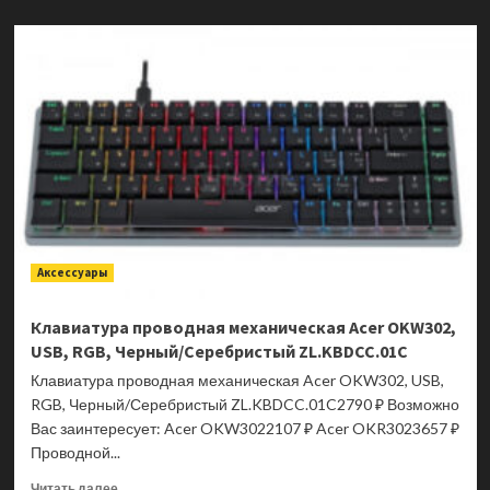
о
Комплект
беспроводной
клавиатура
+
мышь
Acer
OCC205,
Wireless/USB,
Белый/
Голубой
ZL.ACCEE.00C
Аксессуары
Клавиатура проводная механическая Acer OKW302,
USB, RGB, Черный/Серебристый ZL.KBDCC.01C
Клавиатура проводная механическая Acer OKW302, USB,
RGB, Черный/Серебристый ZL.KBDCC.01C2790 ₽ Возможно
Вас заинтересует: Acer OKW3022107 ₽ Acer OKR3023657 ₽
Проводной...
Прочитать
Читать далее