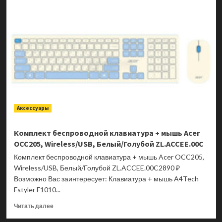
беспроводной
клавиатура
+
мышь
Acer
OCC205,
Wireless/USB,
Зеленый/
Желтый
ZL.ACCEE.00E
Аксессуары
Комплект беспроводной клавиатура + мышь Acer
OCC205, Wireless/USB, Белый/Голубой ZL.ACCEE.00C
Комплект беспроводной клавиатура + мышь Acer OCC205,
Wireless/USB, Белый/Голубой ZL.ACCEE.00C2890 ₽
Возможно Вас заинтересует: Клавиатура + мышь A4Tech
Fstyler F1010...
Прочитать
Читать далее
больше