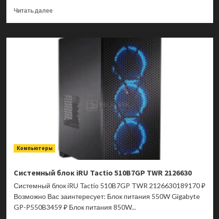
Прочитать
Читать далее
больше
о
Монитор
27″
Acer
CB272KL1bmiiprx
IPS
(LED)
4K
2xHDMI
Mini
jack
Черный
Компьютеры
Системный блок iRU Tactio 510B7GP TWR 2126630
Системный блок iRU Tactio 510B7GP TWR 2126630189170 ₽
Возможно Вас заинтересует: Блок питания 550W Gigabyte
GP-P550B3459 ₽ Блок питания 850W...