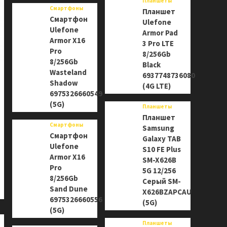
Планшеты
Смартфоны
Планшет
Смартфон
Ulefone
Ulefone
Armor Pad
Armor X16
3 Pro LTE
Pro
8/256Gb
8/256Gb
Black
Wasteland
6937748736080
Shadow
(4G LTE)
6975326660549
(5G)
Планшеты
Планшет
Смартфоны
Samsung
Смартфон
Galaxy TAB
Ulefone
S10 FE Plus
Armor X16
SM-X626B
Pro
5G 12/256
8/256Gb
Серый SM-
Sand Dune
X626BZAPCAU
6975326660556
(5G)
(5G)
Планшеты