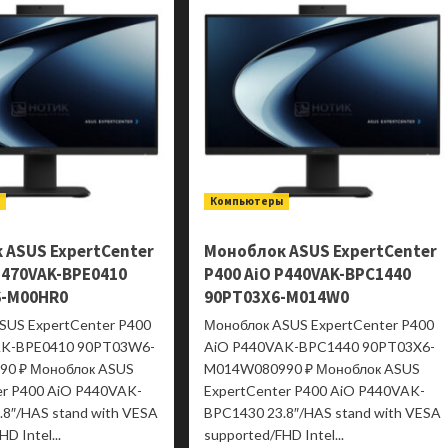
VA249QGS
VA24EQSB
90LM02W1-
90LM056F-
B01171
B04170
ы
Компьютеры
 ASUS ExpertCenter
Моноблок ASUS ExpertCenter
P470VAK-BPE0410
P400 AiO P440VAK-BPC1440
-M00HR0
90PT03X6-M014W0
SUS ExpertCenter P400
Моноблок ASUS ExpertCenter P400
AK-BPE0410 90PT03W6-
AiO P440VAK-BPC1440 90PT03X6-
90 ₽ Моноблок ASUS
M014W080990 ₽ Моноблок ASUS
er P400 AiO P440VAK-
ExpertCenter P400 AiO P440VAK-
.8″/HAS stand with VESA
BPC1430 23.8″/HAS stand with VESA
D Intel...
supported/FHD Intel...