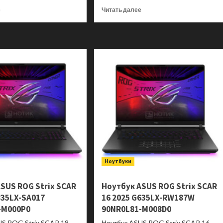
Прочитать
Прочитать
е
Читать далее
больше
больше
о
о
Моноблок
Моноблок
ASUS
ASUS
ExpertCenter
ExpertCenter
P400
P400
AiO
AiO
P470VAK-
P440VAK-
BPE0410
BPC1440
90PT03W6-
90PT03X6-
M00HR0
M014W0
Ноутбуки
SUS ROG Strix SCAR
Ноутбук ASUS ROG Strix SCAR
835LX-SA017
16 2025 G635LX-RW187W
-M000P0
90NR0L81-M008D0
US ROG Strix SCAR 18
Ноутбук ASUS ROG Strix SCAR 16