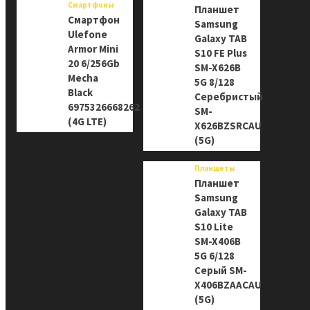
Смартфоны
Планшет
Смартфон
Samsung
Ulefone
Galaxy TAB
Armor Mini
S10 FE Plus
20 6/256Gb
SM-X626B
Mecha
5G 8/128
Black
Серебристый
6975326668262
SM-
(4G LTE)
X626BZSRCAU
(5G)
Планшеты
Планшет
Samsung
Galaxy TAB
S10 Lite
SM-X406B
5G 6/128
Серый SM-
X406BZAACAU
(5G)