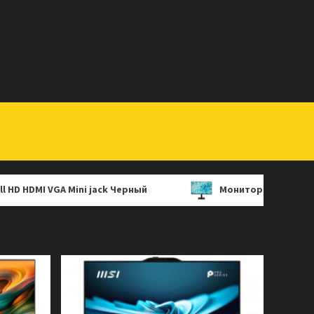
VGA Mini jack Черный
Монитор 27″ Acer Vero V277Gbip