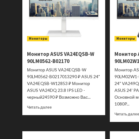
Мониторы
Мониторы
Монитор ASUS VA24EQSB-W
Монитор 
90LM0562-B02170
90LM02W1
Монитор ASUS VA24EQSB-W
Монитор A
90LM0562-B0217013290 ₽ ASUS 24"
90LM02W1-
VA24EQSB-W12853 ₽ Монитор
24" VA249Q
ASUS VA24DQ 23.8 IPS LED -
ASUS 24' P
черный24590 ₽ Возможно Вас...
Основной м
1080P...
Прочитать
Читать далее
больше
Читать дале
о
Монитор
ASUS
VA24EQSB-