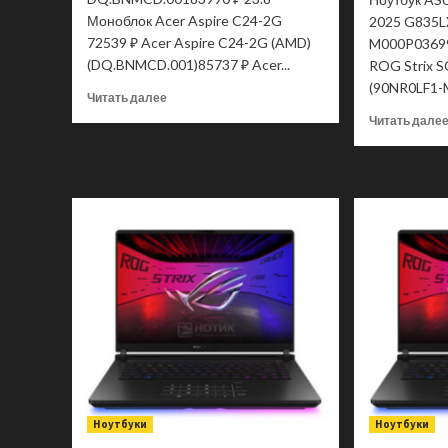
Моноблок Acer Aspire C24-2G
2025 G835L
72539 ₽ Acer Aspire C24-2G (AMD)
M000P03699
(DQ.BNMCD.001)85737 ₽ Acer...
ROG Strix 
(90NR0LF1-M
Прочитать
Читать далее
больше
Читать дале
о
Моноблок
Acer
Aspire
C24-
2G
DQ.BNMCD.001
Ноутбуки
Ноутбуки