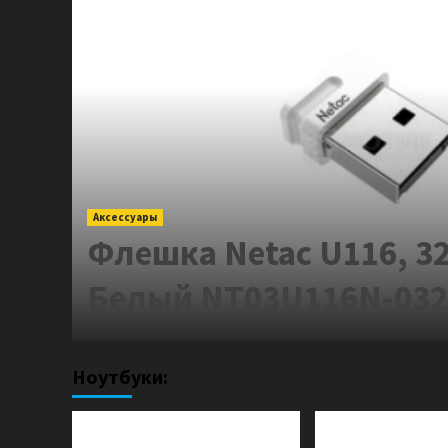
Аксессуары
er.
Флешка Netac U116, 32
Белый NT03U116N-03
Ноутбуки: