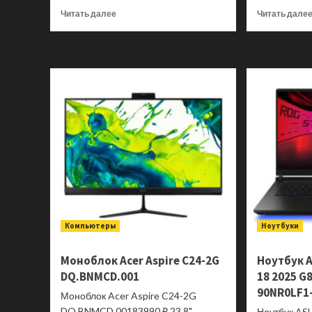
Прочитать
Читать далее
Читать дале
больше
о
Моноблок
ASUS
V400
AiO
V440VAK-
WPC1270
90PT03X1-
M03N40
Компьютеры
Ноутбуки
Моноблок Acer Aspire C24-2G
Ноутбук A
DQ.BNMCD.001
18 2025 G
90NR0LF1
Моноблок Acer Aspire C24-2G
DQ.BNMCD.00183990 ₽ 23.8"
Ноутбук AS