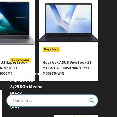
Ноутбуки
Смартфоны
SUS ExpertBook
Ноутбук ASUS VivoBook 18
Смартфон
SA-NZ0304
M1807GA-S8054 90NB17Y1-
Ulefone Armor
M00CM0
M00380-WIN
Mini 20 Pro
8/256Gb Mecha
Black
6975326663243
(5G)