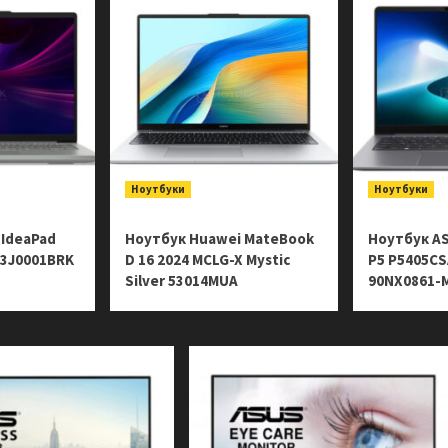
Ноутбуки
Ноутбуки
 IdeaPad
Ноутбук Huawei MateBook
Ноутбук A
 83J0001BRK
D 16 2024 MCLG-X Mystic
P5 P5405C
Silver 53014MUA
90NX0861-