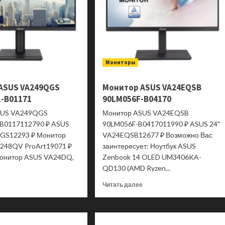
Мониторы
ASUS VA249QGS
Монитор ASUS VA24EQSB
-B01171
90LM056F-B04170
SUS VA249QGS
Монитор ASUS VA24EQSB
B0117112790 ₽ ASUS
90LM056F-B0417011990 ₽ ASUS 24"
GS12293 ₽ Монитор
VA24EQSB12677 ₽ Возможно Вас
A248QV ProArt19071 ₽
заинтересует: Ноутбук ASUS
онитор ASUS VA24DQ,
Zenbook 14 OLED UM3406KA-
QD130 (AMD Ryzen...
Прочитать
Прочитать
е
Читать далее
больше
больше
о
о
Монитор
Монитор
ASUS
ASUS