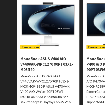
W
90LM0562-
B02170
Компьютеры
Компьютер
Моноблок ASUS V400 AiO
Моноблок
V440VAK-WPC1270 90PT03X1-
P400 AiO 
M03N40
90PT03W6
Моноблок ASUS V400 AiO
Моноблок A
V440VAK-WPC1270 90PT03X1-
AiO P470V
M03N4094990 ₽ ASUS V470VAK
M00HR0889
V400 AiO White (90PT03W1-
ExpertCent
M01KL0)98333 ₽ Возможно Вас
BPC1430 23
заинтересует: Ноутбук ASUS V16...
supported/FH