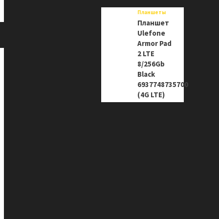
Планшеты
Планшет
Ulefone
Armor Pad
2 LTE
8/256Gb
Black
6937748735700
(4G LTE)